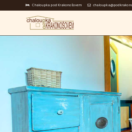
Chaloupka pod Krakonošovem
chaloupka@podkrakon