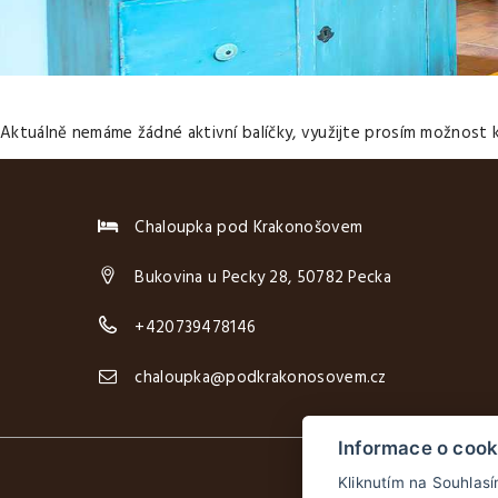
Aktuálně nemáme žádné aktivní balíčky, využijte prosím možnost k
Chaloupka pod Krakonošovem
Bukovina u Pecky 28, 50782 Pecka
+420739478146
chaloupka@podkrakonosovem.cz
Informace o cook
Kliknutím na Souhlas