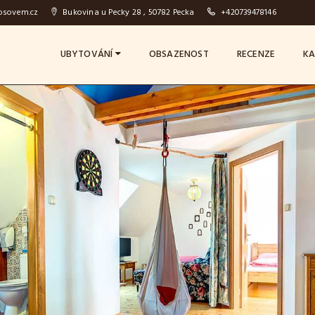
osovem.cz
Bukovina u Pecky 28 , 50782 Pecka
+420739478146
UBYTOVÁNÍ
OBSAZENOST
RECENZE
KA