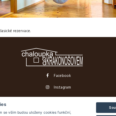
lasické rezervace.
Facebook
Instagram
ies
Sou
© Copyright 2026 | Všechna práva vyhrazena
ím se vším budou uloženy cookies funkční,