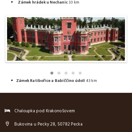
Zámek hrádek u Nechanic
33 km
Zámek Ratibořice a Babiččino údolí
43 km
Chaloupka pod Krakonošovem
Bukovina u Pecky 28, 50782 Pecka