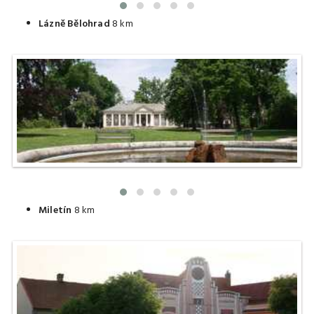
Lázně Bělohrad
8 km
Miletín
8 km