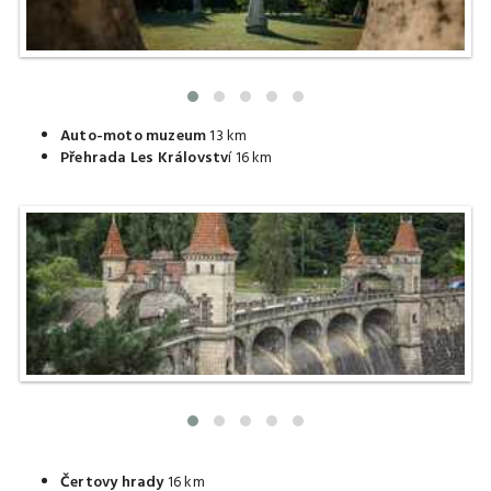
Auto-moto muzeum
13 km
Přehrada Les Královstv
í
16 km
Čertovy hrady
16 km