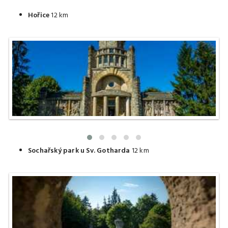
Hořice
12 km
Sochařský park u Sv. Gotharda
12 km