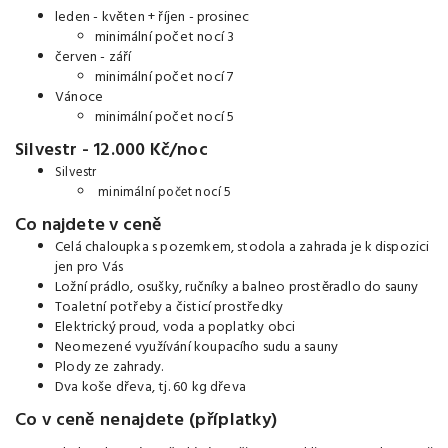
leden - květen + říjen - prosinec
minimální počet nocí 3
červen - září
minimální počet nocí 7
Vánoce
minimální počet nocí 5
Silvestr - 12.000 Kč/noc
Silvestr
minimální počet nocí 5
Co najdete v ceně
Celá chaloupka s pozemkem, stodola a zahrada je k dispozici
jen pro Vás
Ložní prádlo, osušky, ručníky a balneo prostěradlo do sauny
Toaletní potřeby a čisticí prostředky
Elektrický proud, voda a poplatky obci
Neomezené využívání koupacího sudu a sauny
Plody ze zahrady.
Dva koše dřeva, tj. 60 kg dřeva
Co v ceně nenajdete (příplatky)