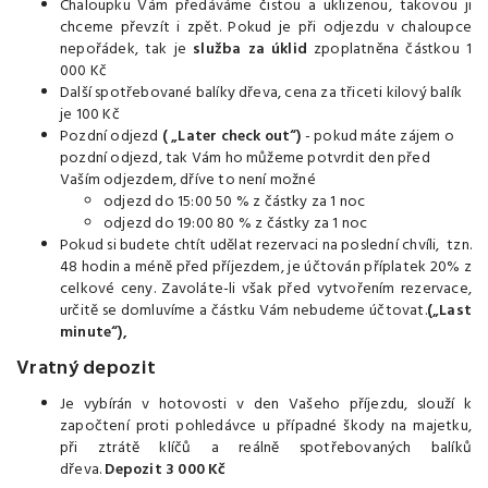
Chaloupku Vám předáváme čistou a uklizenou, takovou ji
chceme převzít i zpět. Pokud je při odjezdu v chaloupce
nepořádek, tak je
služba za úklid
zpoplatněna částkou 1
000 Kč
Další spotřebované balíky dřeva, cena za třiceti kilový balík
je 100 Kč
Pozdní odjezd
( „Later check out“)
- pokud máte zájem o
pozdní odjezd, tak Vám ho můžeme potvrdit den před
Vaším odjezdem, dříve to není možné
odjezd do 15:00 50 % z částky za 1 noc
odjezd do 19:00 80 % z částky za 1 noc
Pokud si budete chtít udělat rezervaci na poslední chvíli, tzn.
48 hodin a méně před příjezdem, je účtován příplatek 20% z
celkové ceny. Zavoláte-li však před vytvořením rezervace,
určitě se domluvíme a částku Vám nebudeme účtovat.
(„Last
minute“),
Vratný depozit
Je vybírán v hotovosti v den Vašeho příjezdu, slouží k
započtení proti pohledávce u případné škody na majetku,
při ztrátě klíčů a reálně spotřebovaných balíků
dřeva.
Depozit 3 000 Kč