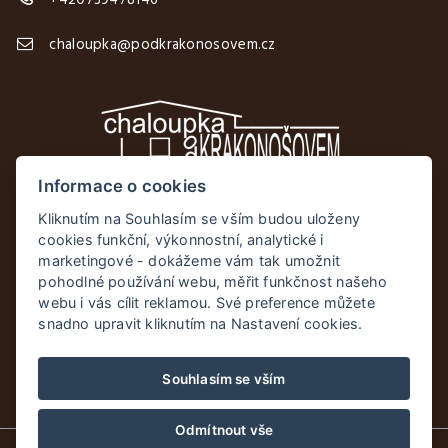
+420739478146
chaloupka@podkrakonosovem.cz
Informace o cookies
Facebook
Kliknutím na Souhlasím se vším budou uloženy
cookies funkční, výkonnostní, analytické i
Instagram
marketingové - dokážeme vám tak umožnit
pohodlné používání webu, měřit funkčnost našeho
webu i vás cílit reklamou. Své preference můžete
snadno upravit kliknutím na Nastavení cookies.
Souhlasím se vším
Odmítnout vše