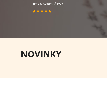
o trampolínu, houpačky a jezdící koně. Krás
PETRA
NOVINKY