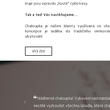
kraje jsou opravdu „husté" cyklotrasy.
Tak a teď Vás nastěhujeme…
Chaloupka je našimi klienty využívaná ve vše
koncepce je laděna do tradičního venkovsk
ubytování.
VÍCE ZDE
Předchozí
Jednoduše a stručně - všechno :) Hned po 
Velice mile nás překvapil uvítací košík s výb