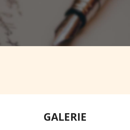
né okolí a spousty možností k výletování Parádní relax. Určitě s
GALERIE