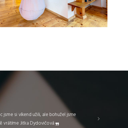
Další
on velkoměsta rázem přestaly existovat.
 nich v podstatě nevěděli. Největší zájem byl