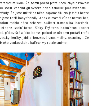
etradičním sudu? Že tomu pořád ještě něco chybí? Pravda!
ho stolu, večerní grilovačka nebo táborák pod hvězdami…
m všudy! Že jsme určitě na něco zapomněli? No jasně! Chcete
r, jsme totiž baby friendly. U nás se mamči vůbec nemusí bát,
áhodou mohlo něco scházet. Skákací trampolína, bazének,
ní tenis, stolní fotbal, šipky, líný tenis, badminton, kopací
oš, pískoviště a jako bonus, pokud se někomu podaří trefit
estky, hrušky, jablka, hroznové víno, maliny, ostružiny… Že
ednoho venkovského balíku? My to ale umíme!