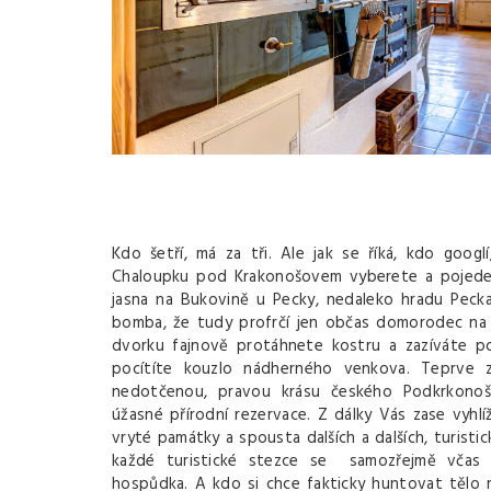
Kdo šetří, má za tři. Ale jak se říká, kdo goog
Chaloupku pod Krakonošovem vyberete a pojedete
jasna na Bukovině u Pecky, nedaleko hradu Pecka 
bomba, že tudy profrčí jen občas domorodec na 
dvorku fajnově protáhnete kostru a zazíváte p
pocítíte kouzlo nádherného venkova. Teprve z
nedotčenou, pravou krásu českého Podkrkonoš
úžasné přírodní rezervace. Z dálky Vás zase vyhlí
vryté památky a spousta dalších a dalších, turisti
každé turistické stezce se samozřejmě včas o
hospůdka. A kdo si chce fakticky huntovat tělo n