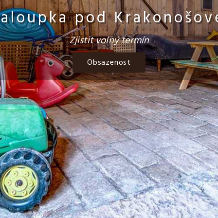
aloupka pod Krakonošo
Zjistit volný termín
Obsazenost