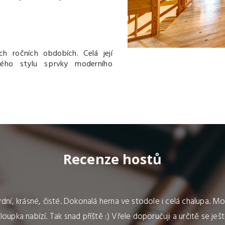
ch ročních obdobích. Celá její
ého stylu s prvky moderního
Recenze hostů
příjezdu na nás dýchla pohoda a klid. Každodenní starosti a sh
ornými regionálními produkty. Spousty vyžití pro děti, že jsme o