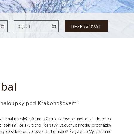
REZERVOVAT
lba!
 Chaloupky pod Krakonošovem!
va chalupářský víkend až pro 12 osob? Nebo se dokonce
 tohle?! Relax, ticho, čerstvý vzduch, příroda, procházky,
ery se sklenkou… Cože?! Je to málo? Že jste to Vy, přidáme.