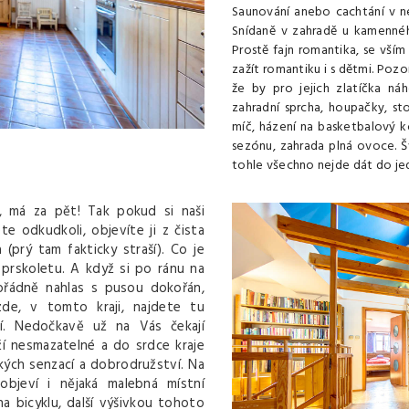
Saunování anebo cachtání v n
Snídaně v zahradě u kamenné
Prostě fajn romantika, se vší
zažít romantiku i s dětmi. Pozo
že by pro jejich zlatíčka n
zahradní sprcha, houpačky, stol
míč, házení na basketbalový k
sezónu, zahrada plná ovoce. Šv
tohle všechno nejde dát do j
lí, má za pět! Tak pokud si naši
 odkudkoli, objevíte ji z čista
(prý tam fakticky straší). Co je
prskoletu. A když si po ránu na
ořádně nahlas s pusou dokořán,
de, v tomto kraji, najdete tu
í. Nedočkavě už na Vás čekají
ží nesmazatelné a do srdce kraje
ckých senzací a dobrodružství. Na
bjeví i nějaká malebná místní
a bicyklu, další výšivkou tohoto