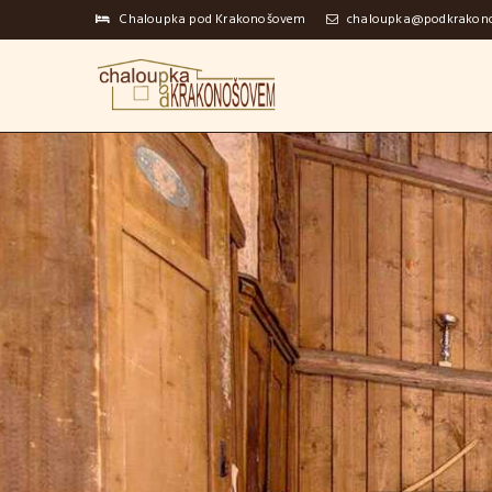
Chaloupka pod Krakonošovem
chaloupka@podkrakon