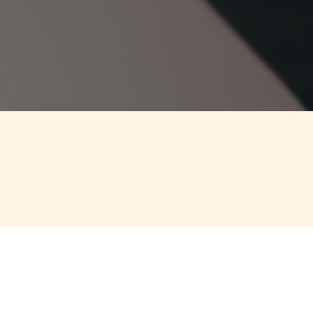
e k Vám vrátíme