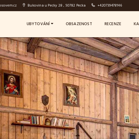
osovem.cz
Bukovina u Pecky 28 , 50782 Pecka
+420739478146
UBYTOVÁNÍ
OBSAZENOST
RECENZE
KA